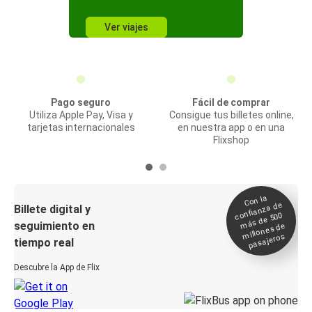
Ver viajes
Pago seguro
Fácil de comprar
Utiliza Apple Pay, Visa y
Consigue tus billetes online,
tarjetas internacionales
en nuestra app o en una
Flixshop
Con la
confianza de
Billete digital y
más de 500
seguimiento en
millones de
pasajeros
tiempo real
Descubre la App de Flix