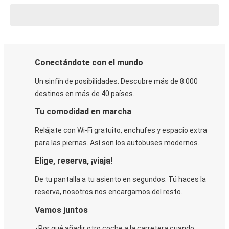
Conectándote con el mundo
Un sinfín de posibilidades. Descubre más de 8.000
destinos en más de 40 países.
Tu comodidad en marcha
Relájate con Wi-Fi gratuito, enchufes y espacio extra
para las piernas. Así son los autobuses modernos.
Elige, reserva, ¡viaja!
De tu pantalla a tu asiento en segundos. Tú haces la
reserva, nosotros nos encargamos del resto.
Vamos juntos
¿Por qué añadir otro coche a la carretera cuando