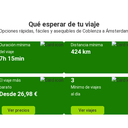
Qué esperar de tu viaje
Opciones rápidas, fáciles y asequibles de Coblenza a Ámsterda
Duración mínima
Distancia mínima
424 km
del viaje
7h 15min
3
El viaje más
barato
Mínimo de viajes
Desde 26,98 €
al día
Ver precios
Ver viajes