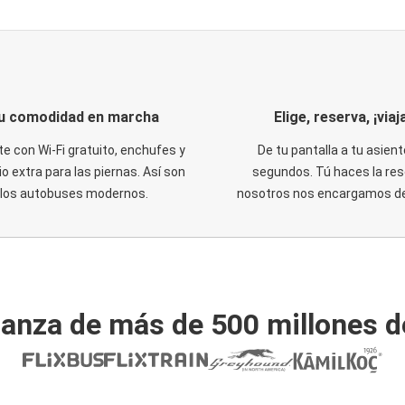
u comodidad en marcha
Elige, reserva, ¡viaja
te con Wi-Fi gratuito, enchufes y
De tu pantalla a tu asient
o extra para las piernas. Así son
segundos. Tú haces la res
los autobuses modernos.
nosotros nos encargamos del
ianza de más de 500 millones d