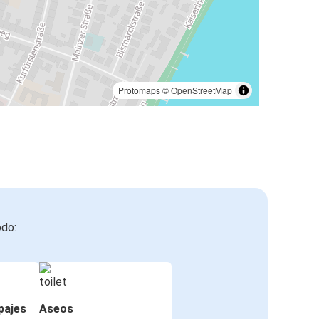
Protomaps
©
OpenStreetMap
odo:
pajes
Aseos