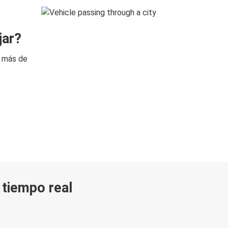
jar?
n más de
n tiempo real