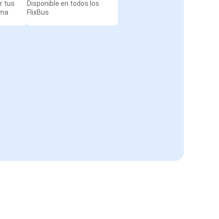
r tus
Disponible en todos los
rma
FlixBus