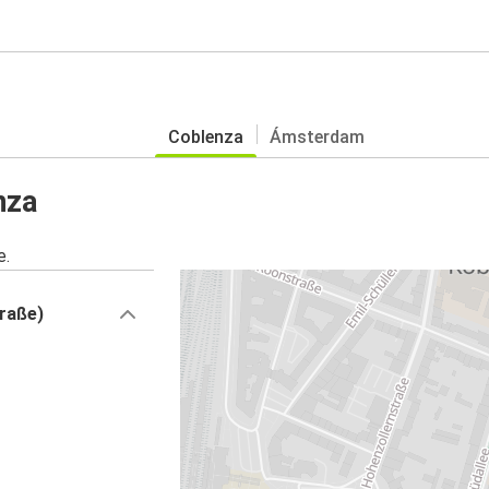
Coblenza
Ámsterdam
nza
e.
traße)