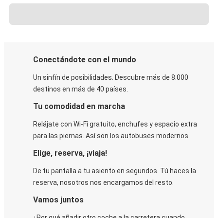
Conectándote con el mundo
Un sinfín de posibilidades. Descubre más de 8.000
destinos en más de 40 países.
Tu comodidad en marcha
Relájate con Wi-Fi gratuito, enchufes y espacio extra
para las piernas. Así son los autobuses modernos.
Elige, reserva, ¡viaja!
De tu pantalla a tu asiento en segundos. Tú haces la
reserva, nosotros nos encargamos del resto.
Vamos juntos
¿Por qué añadir otro coche a la carretera cuando