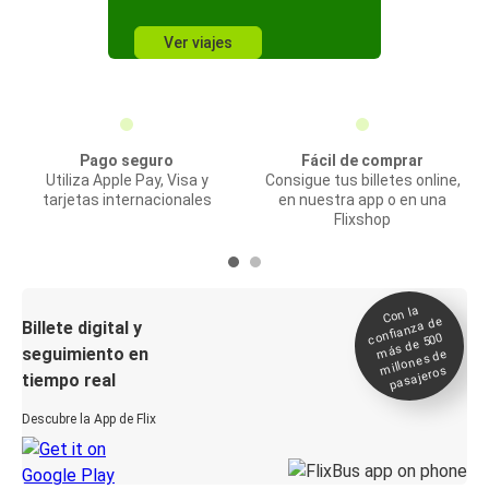
Ver viajes
Pago seguro
Fácil de comprar
Utiliza Apple Pay, Visa y
Consigue tus billetes online,
tarjetas internacionales
en nuestra app o en una
Flixshop
Con la
confianza de
Billete digital y
más de 500
seguimiento en
millones de
pasajeros
tiempo real
Descubre la App de Flix