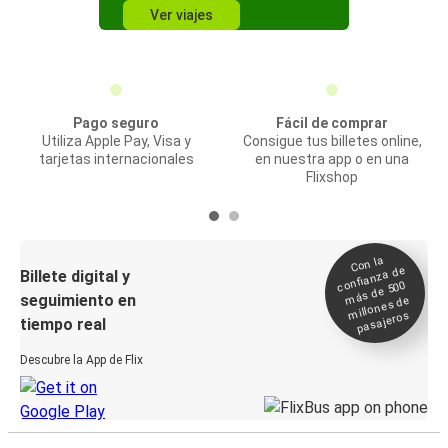
Ver viajes
Pago seguro
Fácil de comprar
Utiliza Apple Pay, Visa y
Consigue tus billetes online,
tarjetas internacionales
en nuestra app o en una
Flixshop
Con la
confianza de
Billete digital y
más de 500
seguimiento en
millones de
pasajeros
tiempo real
Descubre la App de Flix