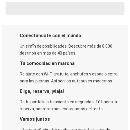
Conectándote con el mundo
Un sinfín de posibilidades. Descubre más de 8.000
destinos en más de 40 países.
Tu comodidad en marcha
Relájate con Wi-Fi gratuito, enchufes y espacio extra
para las piernas. Así son los autobuses modernos.
Elige, reserva, ¡viaja!
De tu pantalla a tu asiento en segundos. Tú haces la
reserva, nosotros nos encargamos del resto.
Vamos juntos
¿Por qué añadir otro coche a la carretera cuando