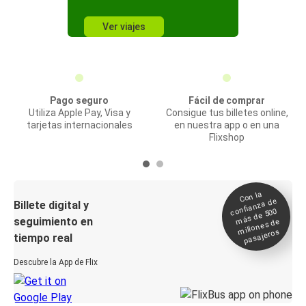
Ver viajes
Pago seguro
Fácil de comprar
Utiliza Apple Pay, Visa y
Consigue tus billetes online,
tarjetas internacionales
en nuestra app o en una
Flixshop
Con la
confianza de
Billete digital y
más de 500
seguimiento en
millones de
pasajeros
tiempo real
Descubre la App de Flix