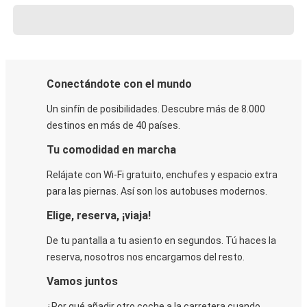
Conectándote con el mundo
Un sinfín de posibilidades. Descubre más de 8.000
destinos en más de 40 países.
Tu comodidad en marcha
Relájate con Wi-Fi gratuito, enchufes y espacio extra
para las piernas. Así son los autobuses modernos.
Elige, reserva, ¡viaja!
De tu pantalla a tu asiento en segundos. Tú haces la
reserva, nosotros nos encargamos del resto.
Vamos juntos
¿Por qué añadir otro coche a la carretera cuando