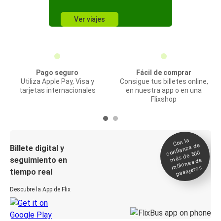
Ver viajes
Pago seguro
Fácil de comprar
Utiliza Apple Pay, Visa y
Consigue tus billetes online,
tarjetas internacionales
en nuestra app o en una
Flixshop
Con la
confianza de
Billete digital y
más de 500
seguimiento en
millones de
pasajeros
tiempo real
Descubre la App de Flix