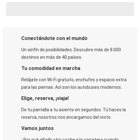
Conectándote con el mundo
Un sinfín de posibilidades. Descubre más de 8.000
destinos en más de 40 países.
Tu comodidad en marcha
Relájate con Wi-Fi gratuito, enchufes y espacio extra
para las piernas. Así son los autobuses modernos.
Elige, reserva, ¡viaja!
De tu pantalla a tu asiento en segundos. Tú haces la
reserva, nosotros nos encargamos del resto.
Vamos juntos
¿Por qué añadir otro coche a la carretera cuando