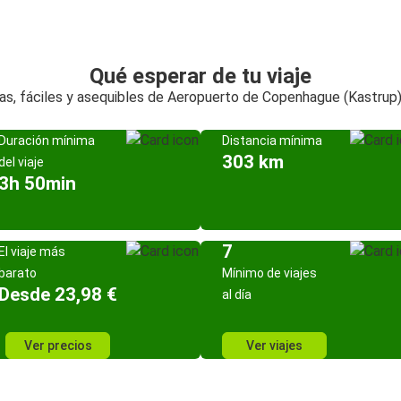
Qué esperar de tu viaje
as, fáciles y asequibles de Aeropuerto de Copenhague (Kastru
Duración mínima
Distancia mínima
303 km
del viaje
3h 50min
7
El viaje más
barato
Mínimo de viajes
Desde 23,98 €
al día
Ver precios
Ver viajes