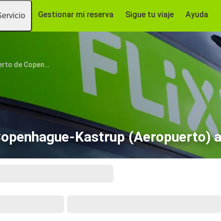
Gestionar mi reserva
Sigue tu viaje
Ayuda
Servicio
Aeropuerto de Copenhague (Kastrup)
Copenhague-Kastrup (Aeropuerto) 