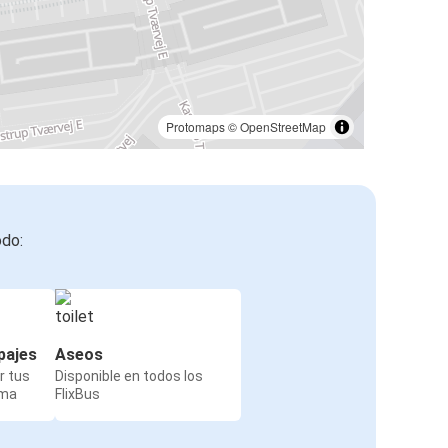
Protomaps
©
OpenStreetMap
odo:
pajes
Aseos
r tus
Disponible en todos los
rma
FlixBus