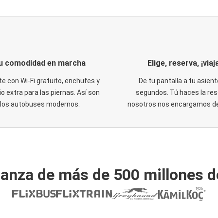
u comodidad en marcha
Elige, reserva, ¡viaja
te con Wi-Fi gratuito, enchufes y
De tu pantalla a tu asient
o extra para las piernas. Así son
segundos. Tú haces la res
los autobuses modernos.
nosotros nos encargamos del
ianza de más de 500 millones d