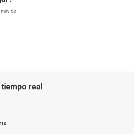
n más de
n tiempo real
nto