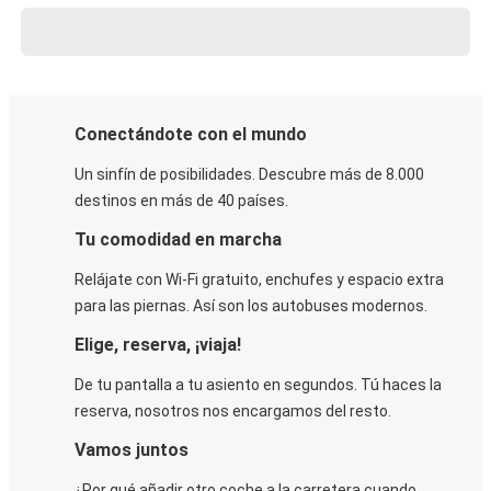
Conectándote con el mundo
Un sinfín de posibilidades. Descubre más de 8.000
destinos en más de 40 países.
Tu comodidad en marcha
Relájate con Wi-Fi gratuito, enchufes y espacio extra
para las piernas. Así son los autobuses modernos.
Elige, reserva, ¡viaja!
De tu pantalla a tu asiento en segundos. Tú haces la
reserva, nosotros nos encargamos del resto.
Vamos juntos
¿Por qué añadir otro coche a la carretera cuando