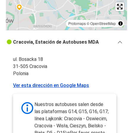
Protomaps
©
OpenStreetMap
Cracovia, Estación de Autobuses MDA
ul. Bosacka 18
31-505 Cracovia
Polonia
Ver esta dirección en Google Maps
Nuestros autobuses salen desde
las plataformas G14, G15, G16, G17;
línea Lajkonik: Cracovia - Oswiecim,
Cracovia - Wisła, Cieszyn, Bielsko -
Biała: D5 - D15\nPor favor, preste