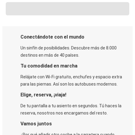
Conectándote con el mundo
Un sinfín de posibilidades. Descubre más de 8.000
destinos en más de 40 países.
Tu comodidad en marcha
Relájate con Wi-Fi gratuito, enchufes y espacio extra
para las piernas. Así son los autobuses modernos.
Elige, reserva, ¡viaja!
De tu pantalla a tu asiento en segundos. Tú haces la
reserva, nosotros nos encargamos del resto.
Vamos juntos
¿Por qué añadir otro coche a la carretera cuando