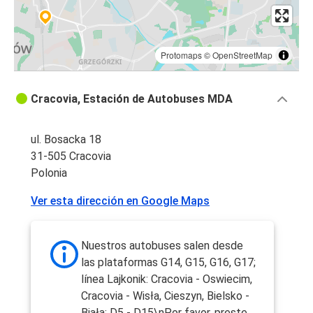
Protomaps
©
OpenStreetMap
Cracovia, Estación de Autobuses MDA
ul. Bosacka 18
31-505 Cracovia
Polonia
Ver esta dirección en Google Maps
Nuestros autobuses salen desde
las plataformas G14, G15, G16, G17;
línea Lajkonik: Cracovia - Oswiecim,
Cracovia - Wisła, Cieszyn, Bielsko -
Biała: D5 - D15\nPor favor, preste