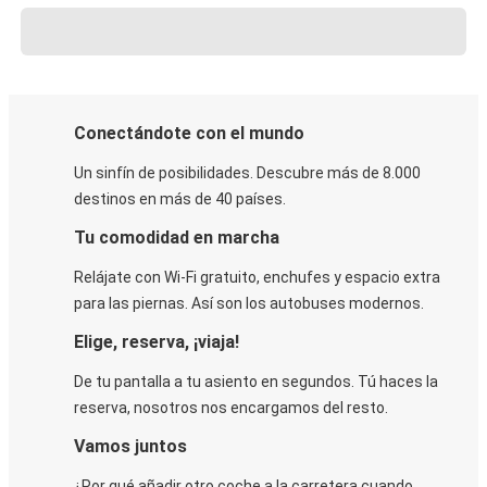
Conectándote con el mundo
Un sinfín de posibilidades. Descubre más de 8.000
destinos en más de 40 países.
Tu comodidad en marcha
Relájate con Wi-Fi gratuito, enchufes y espacio extra
para las piernas. Así son los autobuses modernos.
Elige, reserva, ¡viaja!
De tu pantalla a tu asiento en segundos. Tú haces la
reserva, nosotros nos encargamos del resto.
Vamos juntos
¿Por qué añadir otro coche a la carretera cuando