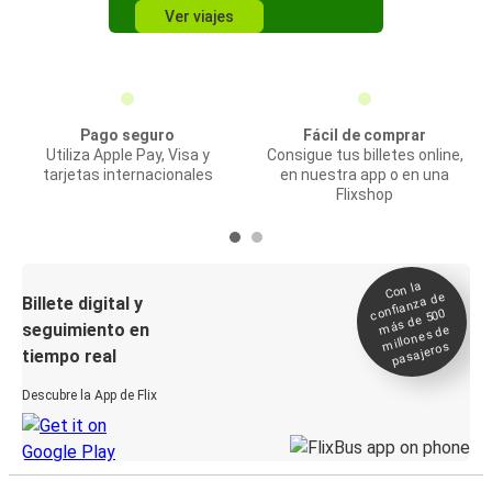
Ver viajes
Pago seguro
Fácil de comprar
Utiliza Apple Pay, Visa y
Consigue tus billetes online,
tarjetas internacionales
en nuestra app o en una
Flixshop
Con la
confianza de
Billete digital y
más de 500
seguimiento en
millones de
pasajeros
tiempo real
Descubre la App de Flix