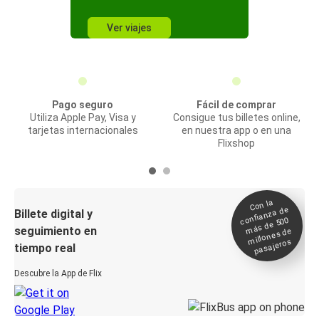
Ver viajes
Pago seguro
Fácil de comprar
Utiliza Apple Pay, Visa y
Consigue tus billetes online,
tarjetas internacionales
en nuestra app o en una
Flixshop
Con la
confianza de
Billete digital y
más de 500
seguimiento en
millones de
pasajeros
tiempo real
Descubre la App de Flix