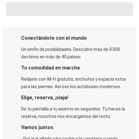
Conectándote con el mundo
Un sinfín de posibilidades. Descubre más de 8.000
destinos en más de 40 países.
Tu comodidad en marcha
Relájate con Wi-Fi gratuito, enchufes y espacio extra
para las piernas. Así son los autobuses modernos.
Elige, reserva, ¡viaja!
De tu pantalla a tu asiento en segundos. Tú haces la
reserva, nosotros nos encargamos del resto.
Vamos juntos
¿Por qué añadir otro coche a la carretera cuando