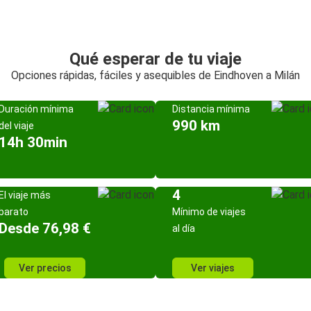
Qué esperar de tu viaje
Opciones rápidas, fáciles y asequibles de Eindhoven a Milán
Duración mínima
Distancia mínima
990 km
del viaje
14h 30min
4
El viaje más
barato
Mínimo de viajes
Desde 76,98 €
al día
Ver precios
Ver viajes