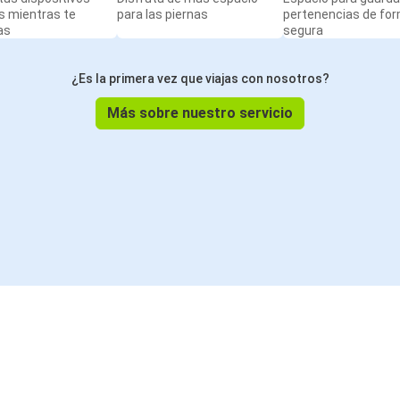
s mientras te
para las piernas
pertenencias de fo
as
segura
¿Es la primera vez que viajas con nosotros?
Más sobre nuestro servicio