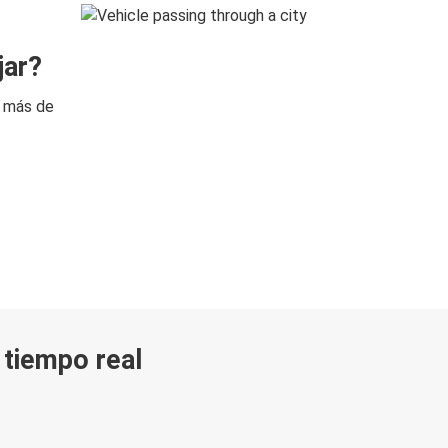
jar?
n más de
n tiempo real