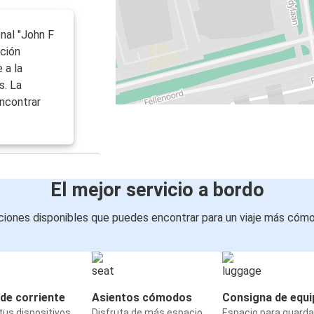
onal "John F
ación
 a la
s. La
ncontrar
El mejor servicio a bordo
iones disponibles que puedes encontrar para un viaje más cóm
de corriente
Asientos cómodos
Consigna de equi
us dispositivos
Disfruta de más espacio
Espacio para guarda