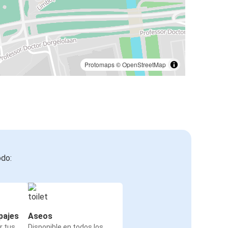
Protomaps
©
OpenStreetMap
odo:
pajes
Aseos
r tus
Disponible en todos los