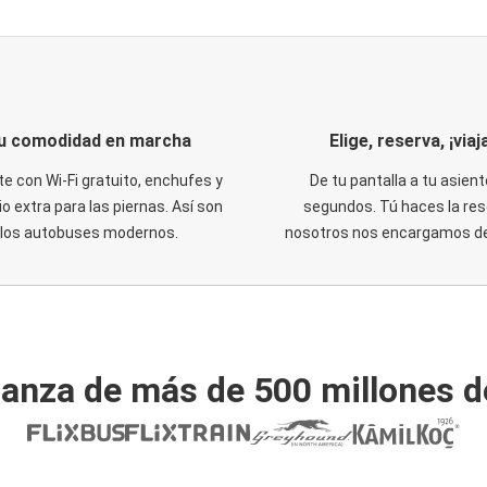
u comodidad en marcha
Elige, reserva, ¡viaja
te con Wi-Fi gratuito, enchufes y
De tu pantalla a tu asient
o extra para las piernas. Así son
segundos. Tú haces la res
los autobuses modernos.
nosotros nos encargamos del
ianza de más de 500 millones d