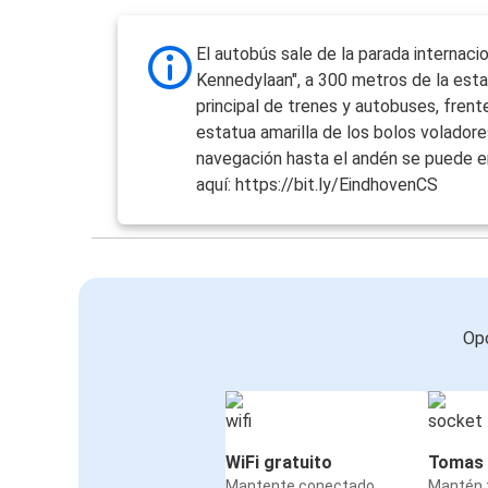
El autobús sale de la parada internaci
Kennedylaan", a 300 metros de la est
principal de trenes y autobuses, frente
estatua amarilla de los bolos voladore
navegación hasta el andén se puede e
aquí: https://bit.ly/EindhovenCS
Opc
WiFi gratuito
Tomas 
Mantente conectado
Mantén t