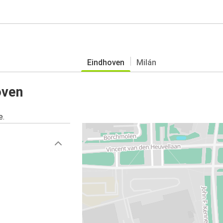
Eindhoven
Milán
oven
e.