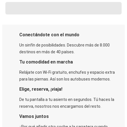
Conectándote con el mundo
Un sinfín de posibilidades. Descubre más de 8.000
destinos en más de 40 países.
Tu comodidad en marcha
Relájate con Wi-Fi gratuito, enchufes y espacio extra
para las piernas. Así son los autobuses modernos.
Elige, reserva, ¡viaja!
De tu pantalla a tu asiento en segundos. Tú haces la
reserva, nosotros nos encargamos del resto.
Vamos juntos
¿Por qué añadir otro coche a la carretera cuando