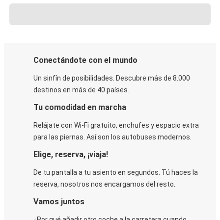
Conectándote con el mundo
Un sinfín de posibilidades. Descubre más de 8.000
destinos en más de 40 países.
Tu comodidad en marcha
Relájate con Wi-Fi gratuito, enchufes y espacio extra
para las piernas. Así son los autobuses modernos.
Elige, reserva, ¡viaja!
De tu pantalla a tu asiento en segundos. Tú haces la
reserva, nosotros nos encargamos del resto.
Vamos juntos
¿Por qué añadir otro coche a la carretera cuando