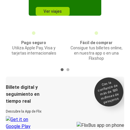
Ver viajes
Pago seguro
Fácil de comprar
Utiliza Apple Pay, Visa y
Consigue tus billetes online,
tarjetas internacionales
en nuestra app o en una
Flixshop
Con la
confianza de
Billete digital y
más de 500
seguimiento en
millones de
pasajeros
tiempo real
Descubre la App de Flix