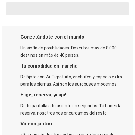
Conectándote con el mundo
Un sinfín de posibilidades. Descubre más de 8.000
destinos en más de 40 países.
Tu comodidad en marcha
Relájate con Wi-Fi gratuito, enchufes y espacio extra
para las piernas. Así son los autobuses modernos.
Elige, reserva, ¡viaja!
De tu pantalla a tu asiento en segundos. Tú haces la
reserva, nosotros nos encargamos del resto.
Vamos juntos
¿Por qué añadir otro coche a la carretera cuando