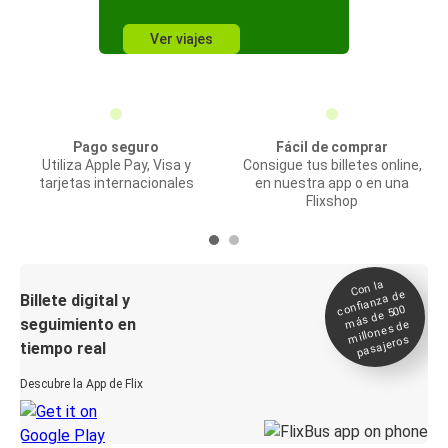
Ver viajes
Pago seguro
Fácil de comprar
Utiliza Apple Pay, Visa y
Consigue tus billetes online,
tarjetas internacionales
en nuestra app o en una
Flixshop
Con la
confianza de
Billete digital y
más de 500
seguimiento en
millones de
pasajeros
tiempo real
Descubre la App de Flix