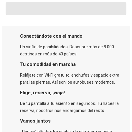
Conectándote con el mundo
Un sinfín de posibilidades. Descubre más de 8.000
destinos en más de 40 países.
Tu comodidad en marcha
Relájate con Wi-Fi gratuito, enchufes y espacio extra
para las piernas. Así son los autobuses modernos.
Elige, reserva, ¡viaja!
De tu pantalla a tu asiento en segundos. Tú haces la
reserva, nosotros nos encargamos del resto.
Vamos juntos
¿Por qué añadir otro coche a la carretera cuando