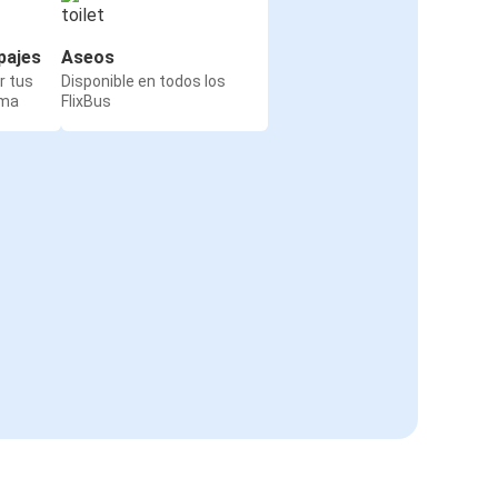
pajes
Aseos
r tus
Disponible en todos los
rma
FlixBus