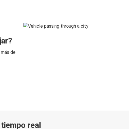
jar?
n más de
n tiempo real