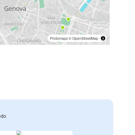
Protomaps
©
OpenStreetMap
odo: