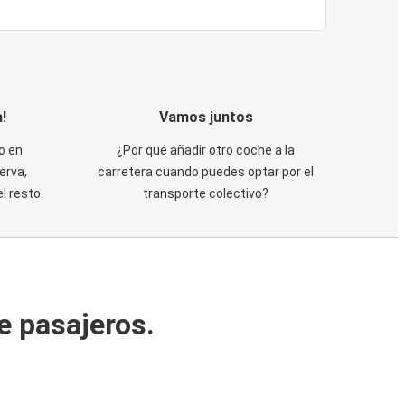
!
Vamos juntos
o en
¿Por qué añadir otro coche a la
erva,
carretera cuando puedes optar por el
 resto.
transporte colectivo?
e pasajeros.