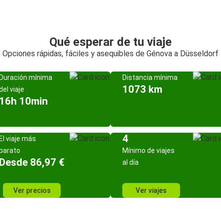
Qué esperar de tu viaje
Opciones rápidas, fáciles y asequibles de Génova a Düsseldorf
Duración mínima
Distancia mínima
1073 km
del viaje
16h 10min
4
El viaje más
barato
Mínimo de viajes
Desde 86,97 €
al día
Ver precios
Ver viajes