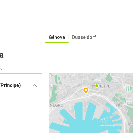
Génova
Düsseldorf
a
e.
/Principe)