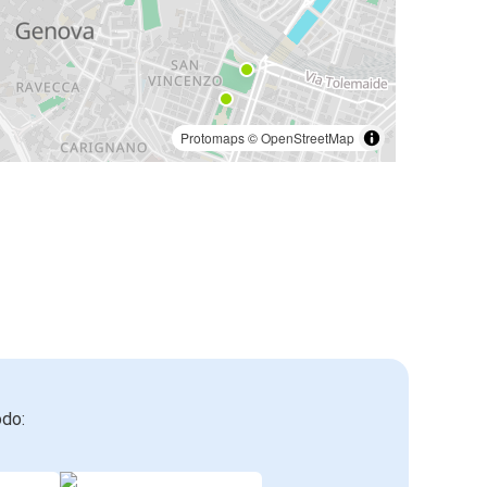
Protomaps
©
OpenStreetMap
odo: