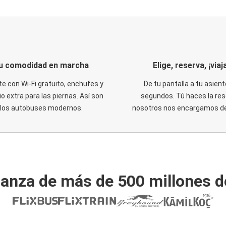
u comodidad en marcha
Elige, reserva, ¡viaja
te con Wi-Fi gratuito, enchufes y
De tu pantalla a tu asient
o extra para las piernas. Así son
segundos. Tú haces la res
los autobuses modernos.
nosotros nos encargamos del
ianza de más de 500 millones d