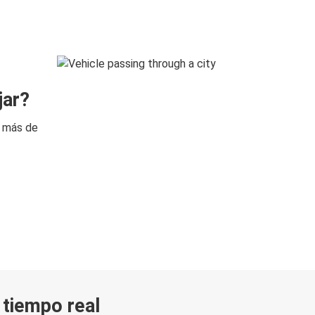
jar?
n más de
n tiempo real