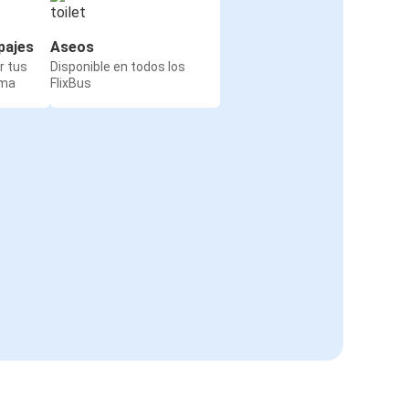
pajes
Aseos
r tus
Disponible en todos los
rma
FlixBus