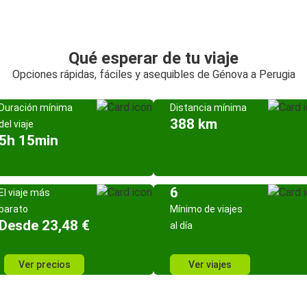
Qué esperar de tu viaje
Opciones rápidas, fáciles y asequibles de Génova a Perugia
Duración mínima
Distancia mínima
388 km
del viaje
5h 15min
6
El viaje más
barato
Mínimo de viajes
Desde 23,48 €
al día
Ver precios
Ver viajes