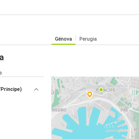
Génova
Perugia
a
e.
/Principe)