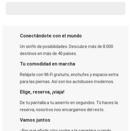
Conectándote con el mundo
Un sinfín de posibilidades. Descubre más de 8.000
destinos en más de 40 países.
Tu comodidad en marcha
Relájate con Wi-Fi gratuito, enchufes y espacio extra
para las piernas. Así son los autobuses modernos.
Elige, reserva, ¡viaja!
De tu pantalla a tu asiento en segundos. Tú haces la
reserva, nosotros nos encargamos del resto.
Vamos juntos
¿Por qué añadir otro coche a la carretera cuando