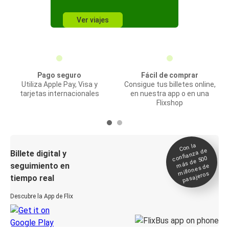
Ver viajes
Pago seguro
Fácil de comprar
Utiliza Apple Pay, Visa y
Consigue tus billetes online,
tarjetas internacionales
en nuestra app o en una
Flixshop
Con la
confianza de
Billete digital y
más de 500
seguimiento en
millones de
pasajeros
tiempo real
Descubre la App de Flix