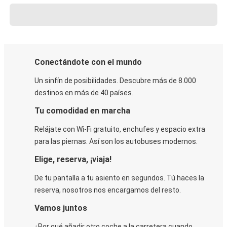
Conectándote con el mundo
Un sinfín de posibilidades. Descubre más de 8.000
destinos en más de 40 países.
Tu comodidad en marcha
Relájate con Wi-Fi gratuito, enchufes y espacio extra
para las piernas. Así son los autobuses modernos.
Elige, reserva, ¡viaja!
De tu pantalla a tu asiento en segundos. Tú haces la
reserva, nosotros nos encargamos del resto.
Vamos juntos
¿Por qué añadir otro coche a la carretera cuando