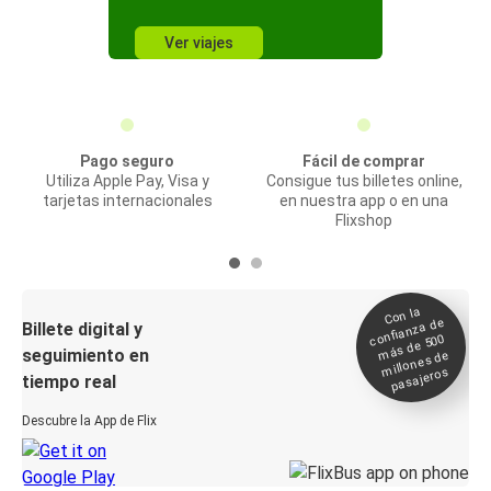
Ver viajes
Pago seguro
Fácil de comprar
Utiliza Apple Pay, Visa y
Consigue tus billetes online,
tarjetas internacionales
en nuestra app o en una
Flixshop
Con la
confianza de
Billete digital y
más de 500
seguimiento en
millones de
pasajeros
tiempo real
Descubre la App de Flix