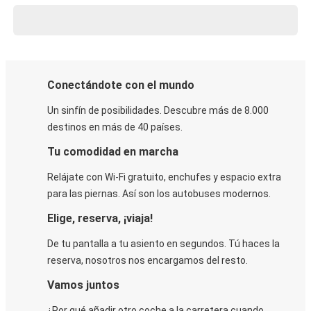
Conectándote con el mundo
Un sinfín de posibilidades. Descubre más de 8.000
destinos en más de 40 países.
Tu comodidad en marcha
Relájate con Wi-Fi gratuito, enchufes y espacio extra
para las piernas. Así son los autobuses modernos.
Elige, reserva, ¡viaja!
De tu pantalla a tu asiento en segundos. Tú haces la
reserva, nosotros nos encargamos del resto.
Vamos juntos
¿Por qué añadir otro coche a la carretera cuando