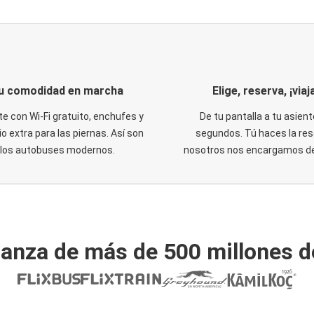
u comodidad en marcha
Elige, reserva, ¡viaja
te con Wi-Fi gratuito, enchufes y
De tu pantalla a tu asient
o extra para las piernas. Así son
segundos. Tú haces la res
los autobuses modernos.
nosotros nos encargamos del
ianza de más de 500 millones d