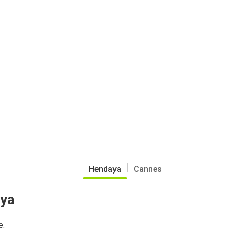
Hendaya
Cannes
aya
e.