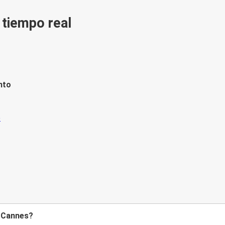
n tiempo real
nto
a Cannes?