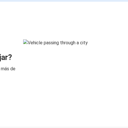
jar?
n más de