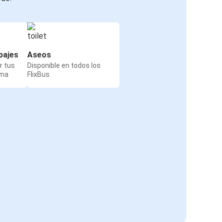
pajes
Aseos
r tus
Disponible en todos los
rma
FlixBus