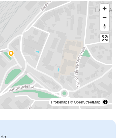
Protomaps
©
OpenStreetMap
odo: