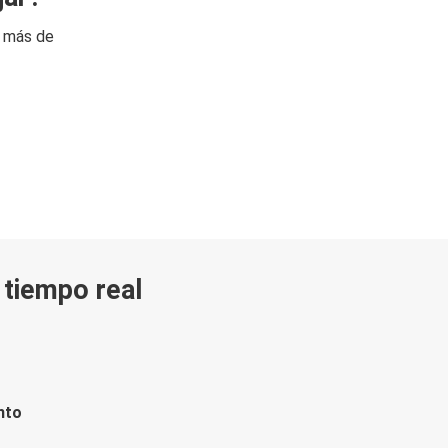
n más de
n tiempo real
nto