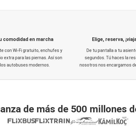
u comodidad en marcha
Elige, reserva, ¡viaja
te con Wi-Fi gratuito, enchufes y
De tu pantalla a tu asient
o extra para las piernas. Así son
segundos. Tú haces la res
los autobuses modernos.
nosotros nos encargamos del
ianza de más de 500 millones d