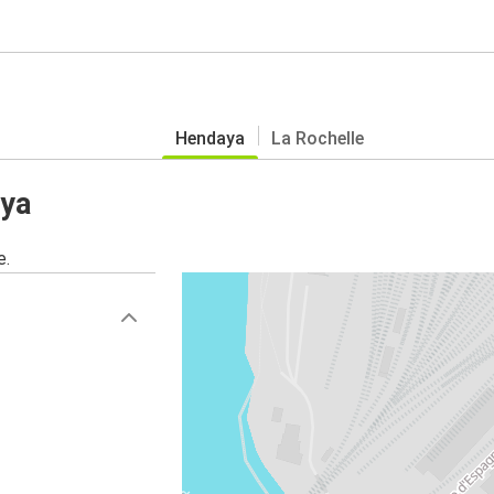
Hendaya
La Rochelle
aya
e.