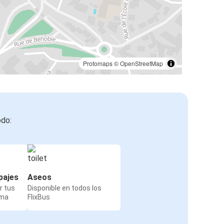
Protomaps
©
OpenStreetMap
odo:
pajes
Aseos
r tus
Disponible en todos los
rma
FlixBus