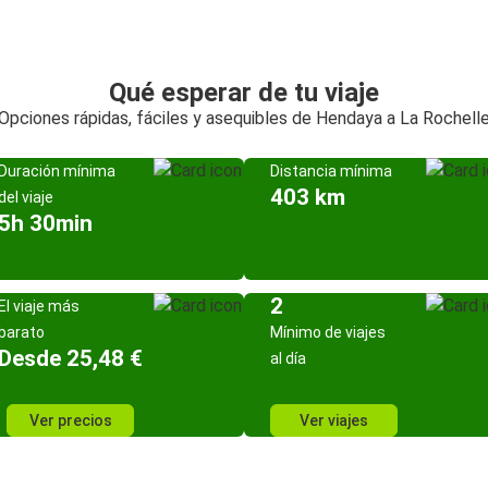
Qué esperar de tu viaje
Opciones rápidas, fáciles y asequibles de Hendaya a La Rochell
Duración mínima
Distancia mínima
403 km
del viaje
5h 30min
2
El viaje más
barato
Mínimo de viajes
Desde 25,48 €
al día
Ver precios
Ver viajes