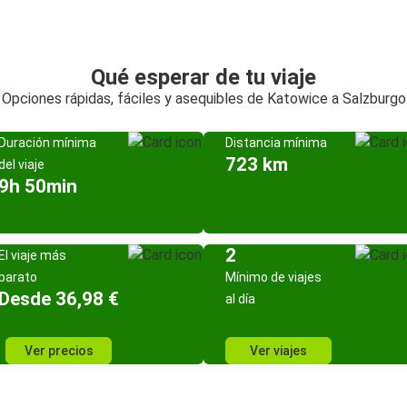
Qué esperar de tu viaje
Opciones rápidas, fáciles y asequibles de Katowice a Salzburgo
Duración mínima
Distancia mínima
723 km
del viaje
9h 50min
2
El viaje más
barato
Mínimo de viajes
Desde 36,98 €
al día
Ver precios
Ver viajes