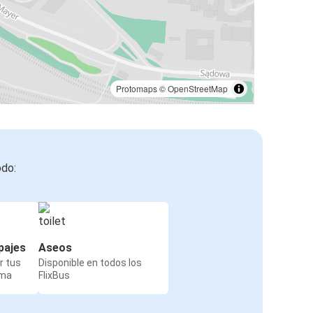
Protomaps
©
OpenStreetMap
odo:
pajes
Aseos
r tus
Disponible en todos los
rma
FlixBus