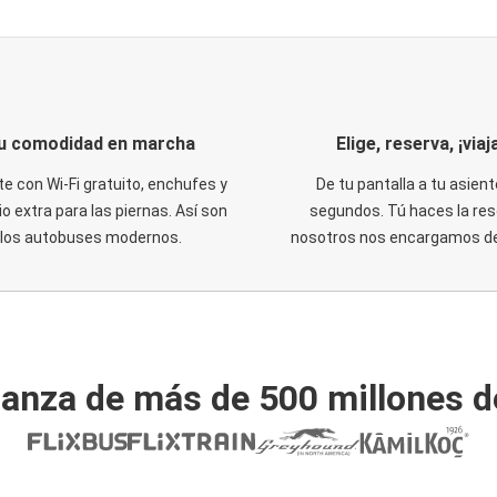
u comodidad en marcha
Elige, reserva, ¡viaja
te con Wi-Fi gratuito, enchufes y
De tu pantalla a tu asient
o extra para las piernas. Así son
segundos. Tú haces la res
los autobuses modernos.
nosotros nos encargamos del
ianza de más de 500 millones d