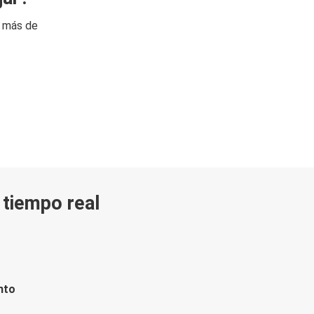
n más de
n tiempo real
nto