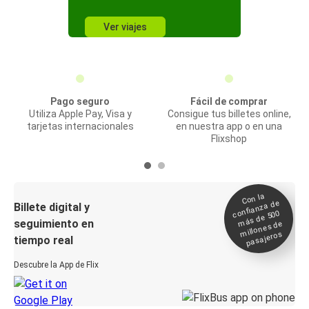
Ver viajes
Pago seguro
Fácil de comprar
Utiliza Apple Pay, Visa y
Consigue tus billetes online,
tarjetas internacionales
en nuestra app o en una
Flixshop
Con la
confianza de
Billete digital y
más de 500
seguimiento en
millones de
pasajeros
tiempo real
Descubre la App de Flix