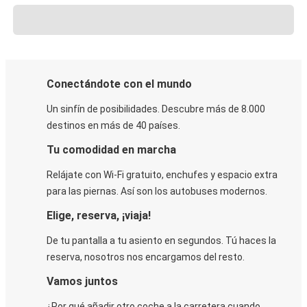
Conectándote con el mundo
Un sinfín de posibilidades. Descubre más de 8.000
destinos en más de 40 países.
Tu comodidad en marcha
Relájate con Wi-Fi gratuito, enchufes y espacio extra
para las piernas. Así son los autobuses modernos.
Elige, reserva, ¡viaja!
De tu pantalla a tu asiento en segundos. Tú haces la
reserva, nosotros nos encargamos del resto.
Vamos juntos
¿Por qué añadir otro coche a la carretera cuando