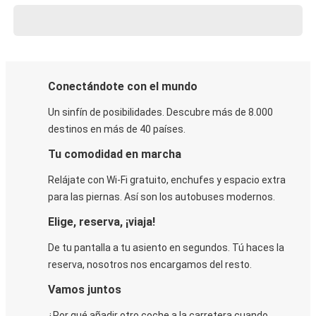
Conectándote con el mundo
Un sinfín de posibilidades. Descubre más de 8.000
destinos en más de 40 países.
Tu comodidad en marcha
Relájate con Wi-Fi gratuito, enchufes y espacio extra
para las piernas. Así son los autobuses modernos.
Elige, reserva, ¡viaja!
De tu pantalla a tu asiento en segundos. Tú haces la
reserva, nosotros nos encargamos del resto.
Vamos juntos
¿Por qué añadir otro coche a la carretera cuando