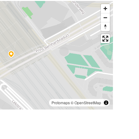
Protomaps
©
OpenStreetMap