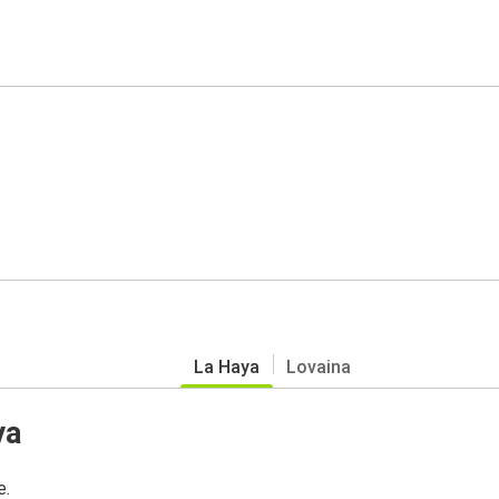
La Haya
Lovaina
ya
e.