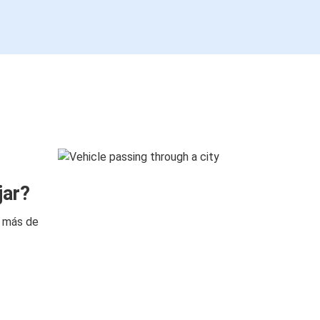
jar?
n más de