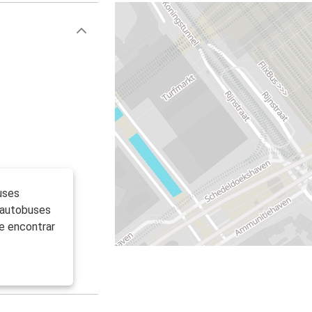
uses
e autobuses
e encontrar