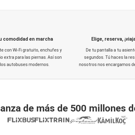
u comodidad en marcha
Elige, reserva, ¡viaja
te con Wi-Fi gratuito, enchufes y
De tu pantalla a tu asient
o extra para las piernas. Así son
segundos. Tú haces la res
los autobuses modernos.
nosotros nos encargamos del
ianza de más de 500 millones d