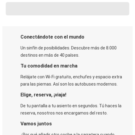
Conectándote con el mundo
Un sinfín de posibilidades. Descubre más de 8.000
destinos en más de 40 países.
Tu comodidad en marcha
Relájate con Wi-Fi gratuito, enchufes y espacio extra
para las piernas. Así son los autobuses modernos.
Elige, reserva, ¡viaja!
De tu pantalla a tu asiento en segundos. Tú haces la
reserva, nosotros nos encargamos del resto.
Vamos juntos
¿Por qué añadir otro coche a la carretera cuando