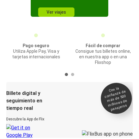
Ver viajes
Pago seguro
Fácil de comprar
Utiliza Apple Pay, Visa y
Consigue tus billetes online,
tarjetas internacionales
en nuestra app o en una
Flixshop
Con la
confianza de
Billete digital y
más de 500
seguimiento en
millones de
pasajeros
tiempo real
Descubre la App de Flix