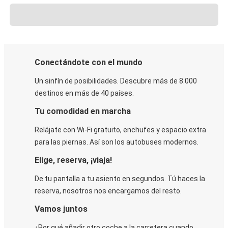
Conectándote con el mundo
Un sinfín de posibilidades. Descubre más de 8.000
destinos en más de 40 países.
Tu comodidad en marcha
Relájate con Wi-Fi gratuito, enchufes y espacio extra
para las piernas. Así son los autobuses modernos.
Elige, reserva, ¡viaja!
De tu pantalla a tu asiento en segundos. Tú haces la
reserva, nosotros nos encargamos del resto.
Vamos juntos
¿Por qué añadir otro coche a la carretera cuando