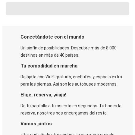
Conectándote con el mundo
Un sinfín de posibilidades. Descubre más de 8.000
destinos en más de 40 países.
Tu comodidad en marcha
Relájate con Wi-Fi gratuito, enchufes y espacio extra
para las piernas. Así son los autobuses modernos.
Elige, reserva, ¡viaja!
De tu pantalla a tu asiento en segundos. Tú haces la
reserva, nosotros nos encargamos del resto.
Vamos juntos
¿Por qué añadir otro coche a la carretera cuando