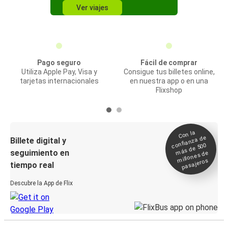
Ver viajes
Pago seguro
Fácil de comprar
Utiliza Apple Pay, Visa y
Consigue tus billetes online,
tarjetas internacionales
en nuestra app o en una
Flixshop
Con la
confianza de
Billete digital y
más de 500
seguimiento en
millones de
pasajeros
tiempo real
Descubre la App de Flix