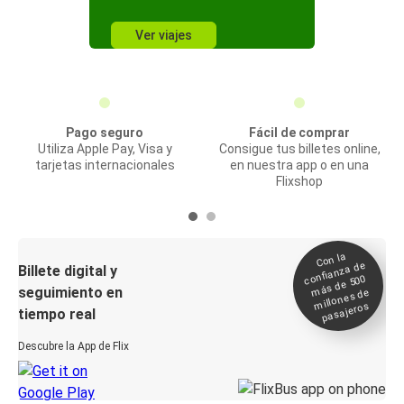
Ver viajes
Pago seguro
Fácil de comprar
Utiliza Apple Pay, Visa y
Consigue tus billetes online,
tarjetas internacionales
en nuestra app o en una
Flixshop
Con la
confianza de
Billete digital y
más de 500
seguimiento en
millones de
pasajeros
tiempo real
Descubre la App de Flix