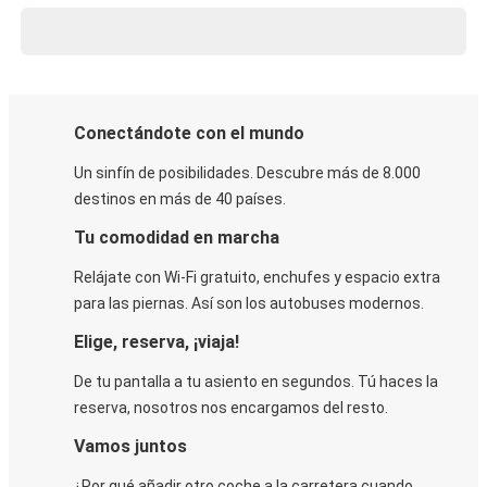
Conectándote con el mundo
Un sinfín de posibilidades. Descubre más de 8.000
destinos en más de 40 países.
Tu comodidad en marcha
Relájate con Wi-Fi gratuito, enchufes y espacio extra
para las piernas. Así son los autobuses modernos.
Elige, reserva, ¡viaja!
De tu pantalla a tu asiento en segundos. Tú haces la
reserva, nosotros nos encargamos del resto.
Vamos juntos
¿Por qué añadir otro coche a la carretera cuando