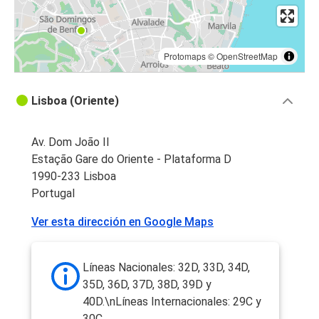
Protomaps
©
OpenStreetMap
Lisboa (Oriente)
Av. Dom João II
Estação Gare do Oriente - Plataforma D
1990-233 Lisboa
Portugal
Ver esta dirección en Google Maps
Líneas Nacionales: 32D, 33D, 34D,
35D, 36D, 37D, 38D, 39D y
40D.\nLíneas Internacionales: 29C y
30C