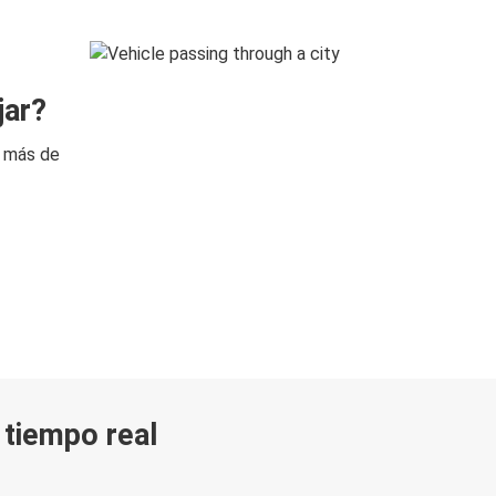
jar?
n más de
n tiempo real