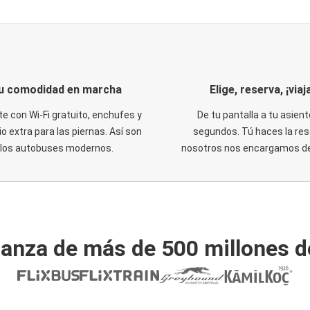
u comodidad en marcha
Elige, reserva, ¡viaja
te con Wi-Fi gratuito, enchufes y
De tu pantalla a tu asient
o extra para las piernas. Así son
segundos. Tú haces la res
los autobuses modernos.
nosotros nos encargamos del
ianza de más de 500 millones d