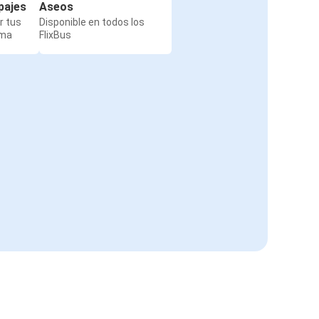
pajes
Aseos
r tus
Disponible en todos los
rma
FlixBus