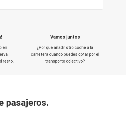
!
Vamos juntos
o en
¿Por qué añadir otro coche a la
erva,
carretera cuando puedes optar por el
 resto.
transporte colectivo?
e pasajeros.