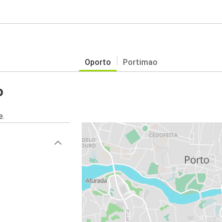
Oporto
Portimao
o
e.