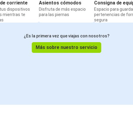
de corriente
Asientos cómodos
Consigna de equi
us dispositivos
Disfruta de más espacio
Espacio para guarda
s mientras te
para las piernas
pertenencias de fo
as
segura
¿Es la primera vez que viajas con nosotros?
Más sobre nuestro servicio