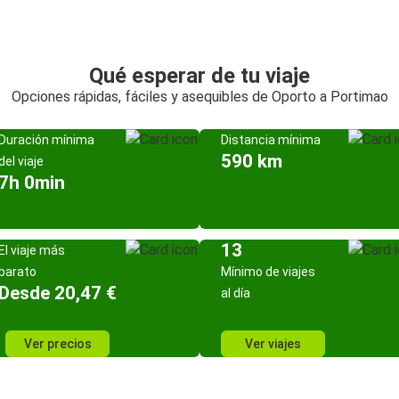
Qué esperar de tu viaje
Opciones rápidas, fáciles y asequibles de Oporto a Portimao
Duración mínima
Distancia mínima
590 km
del viaje
7h 0min
13
El viaje más
barato
Mínimo de viajes
Desde 20,47 €
al día
Ver precios
Ver viajes