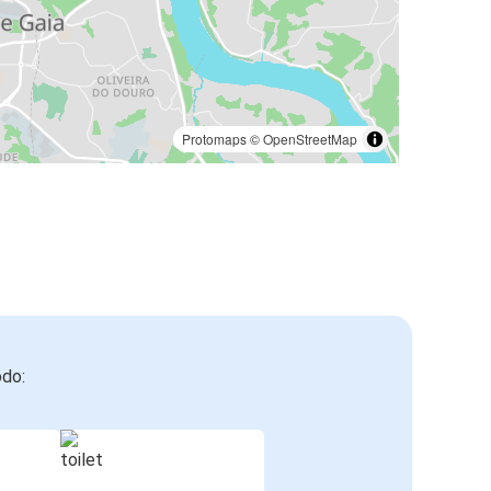
Protomaps
©
OpenStreetMap
odo: