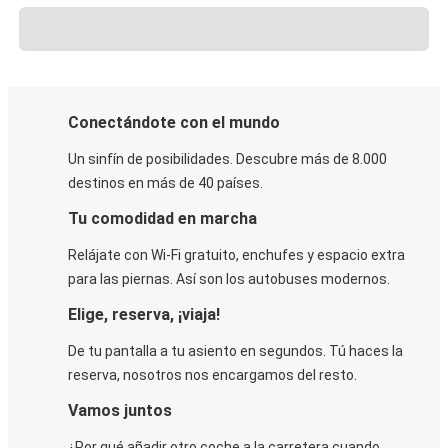
Conectándote con el mundo
Un sinfín de posibilidades. Descubre más de 8.000
destinos en más de 40 países.
Tu comodidad en marcha
Relájate con Wi-Fi gratuito, enchufes y espacio extra
para las piernas. Así son los autobuses modernos.
Elige, reserva, ¡viaja!
De tu pantalla a tu asiento en segundos. Tú haces la
reserva, nosotros nos encargamos del resto.
Vamos juntos
¿Por qué añadir otro coche a la carretera cuando