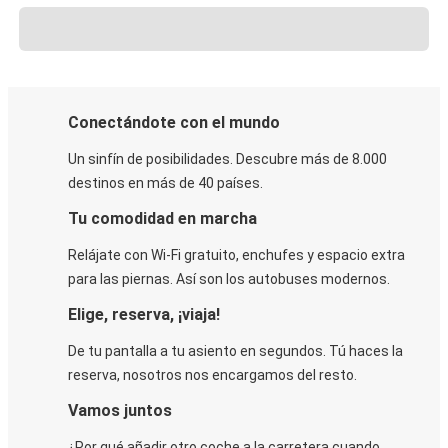
Conectándote con el mundo
Un sinfín de posibilidades. Descubre más de 8.000
destinos en más de 40 países.
Tu comodidad en marcha
Relájate con Wi-Fi gratuito, enchufes y espacio extra
para las piernas. Así son los autobuses modernos.
Elige, reserva, ¡viaja!
De tu pantalla a tu asiento en segundos. Tú haces la
reserva, nosotros nos encargamos del resto.
Vamos juntos
¿Por qué añadir otro coche a la carretera cuando