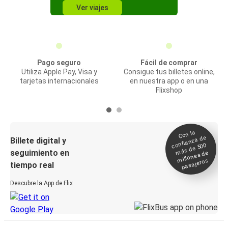
Ver viajes
Pago seguro
Fácil de comprar
Utiliza Apple Pay, Visa y
Consigue tus billetes online,
tarjetas internacionales
en nuestra app o en una
Flixshop
Con la
confianza de
Billete digital y
más de 500
seguimiento en
millones de
pasajeros
tiempo real
Descubre la App de Flix