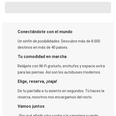
Conectándote con el mundo
Un sinfín de posibilidades. Descubre más de 8.000
destinos en más de 40 países.
Tu comodidad en marcha
Relájate con Wi-Fi gratuito, enchufes y espacio extra
para las piernas. Así son los autobuses modernos.
Elige, reserva, ¡viaja!
De tu pantalla a tu asiento en segundos. Tú haces la
reserva, nosotros nos encargamos del resto.
Vamos juntos
¿Por qué añadir otro coche a la carretera cuando