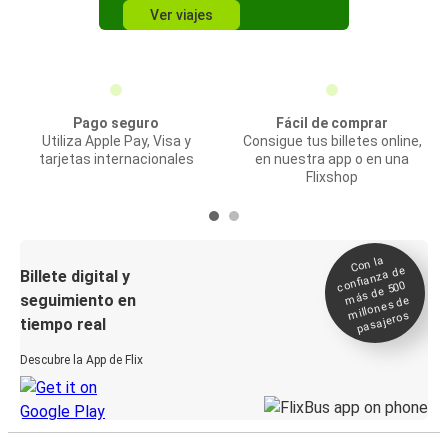
Ver viajes
Pago seguro
Fácil de comprar
Utiliza Apple Pay, Visa y
Consigue tus billetes online,
tarjetas internacionales
en nuestra app o en una
Flixshop
Con la
confianza de
Billete digital y
más de 500
seguimiento en
millones de
pasajeros
tiempo real
Descubre la App de Flix