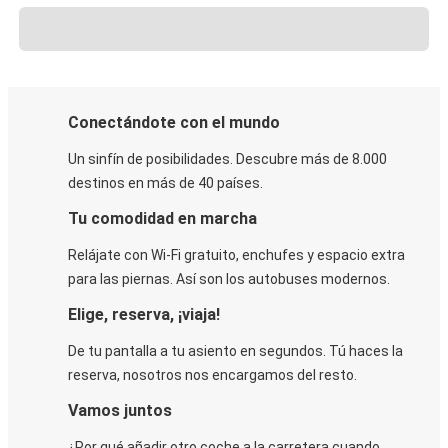
Conectándote con el mundo
Un sinfín de posibilidades. Descubre más de 8.000
destinos en más de 40 países.
Tu comodidad en marcha
Relájate con Wi-Fi gratuito, enchufes y espacio extra
para las piernas. Así son los autobuses modernos.
Elige, reserva, ¡viaja!
De tu pantalla a tu asiento en segundos. Tú haces la
reserva, nosotros nos encargamos del resto.
Vamos juntos
¿Por qué añadir otro coche a la carretera cuando