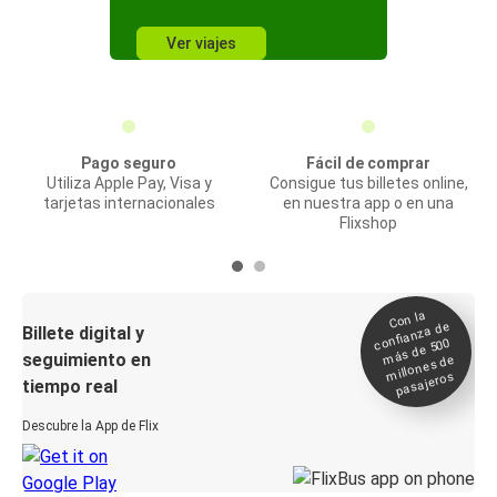
Ver viajes
Pago seguro
Fácil de comprar
Utiliza Apple Pay, Visa y
Consigue tus billetes online,
tarjetas internacionales
en nuestra app o en una
Flixshop
Con la
confianza de
Billete digital y
más de 500
seguimiento en
millones de
pasajeros
tiempo real
Descubre la App de Flix