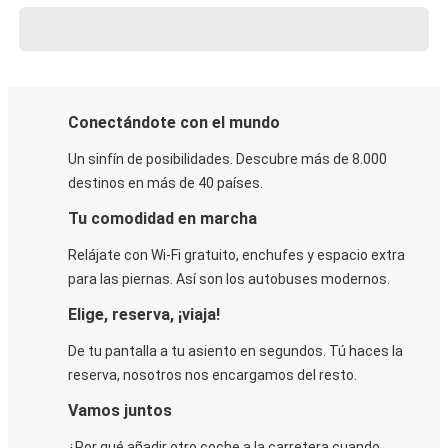
Conectándote con el mundo
Un sinfín de posibilidades. Descubre más de 8.000
destinos en más de 40 países.
Tu comodidad en marcha
Relájate con Wi-Fi gratuito, enchufes y espacio extra
para las piernas. Así son los autobuses modernos.
Elige, reserva, ¡viaja!
De tu pantalla a tu asiento en segundos. Tú haces la
reserva, nosotros nos encargamos del resto.
Vamos juntos
¿Por qué añadir otro coche a la carretera cuando