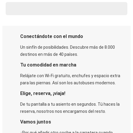
Conectándote con el mundo
Un sinfín de posibilidades. Descubre más de 8.000
destinos en más de 40 países.
Tu comodidad en marcha
Relájate con Wi-Fi gratuito, enchufes y espacio extra
para las piernas. Así son los autobuses modernos.
Elige, reserva, ¡viaja!
De tu pantalla a tu asiento en segundos. Tú haces la
reserva, nosotros nos encargamos del resto.
Vamos juntos
¿Por qué añadir otro coche a la carretera cuando