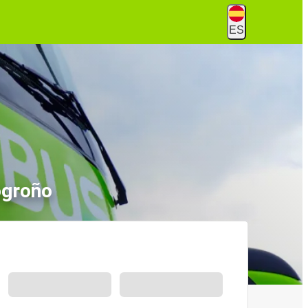
ES
ogroño