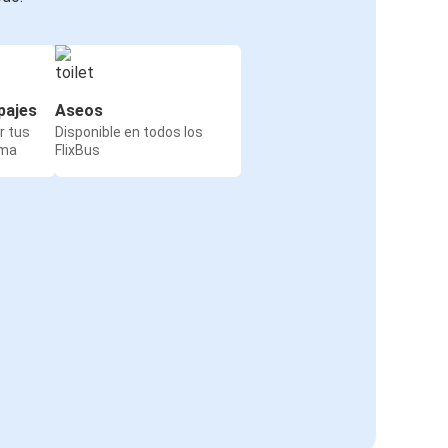
pajes
Aseos
r tus
Disponible en todos los
rma
FlixBus