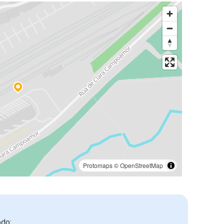
Protomaps
©
OpenStreetMap
odo: