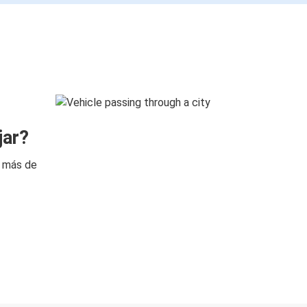
jar?
n más de