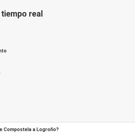
n tiempo real
nto
 de Compostela a Logroño?