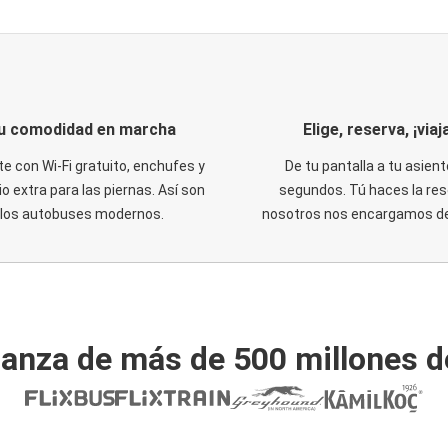
u comodidad en marcha
Elige, reserva, ¡viaja
te con Wi-Fi gratuito, enchufes y
De tu pantalla a tu asient
o extra para las piernas. Así son
segundos. Tú haces la res
los autobuses modernos.
nosotros nos encargamos del
ianza de más de 500 millones d