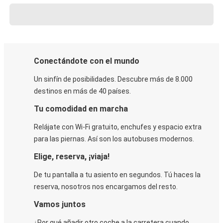
Conectándote con el mundo
Un sinfín de posibilidades. Descubre más de 8.000
destinos en más de 40 países.
Tu comodidad en marcha
Relájate con Wi-Fi gratuito, enchufes y espacio extra
para las piernas. Así son los autobuses modernos.
Elige, reserva, ¡viaja!
De tu pantalla a tu asiento en segundos. Tú haces la
reserva, nosotros nos encargamos del resto.
Vamos juntos
¿Por qué añadir otro coche a la carretera cuando