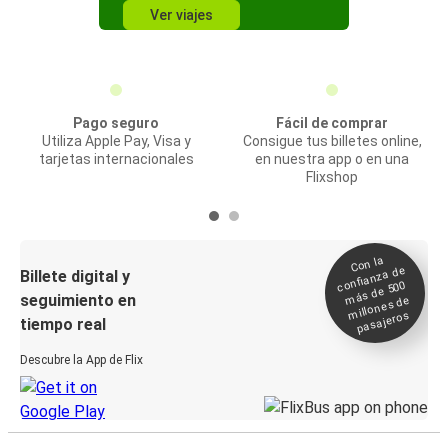
Ver viajes
Pago seguro
Fácil de comprar
Utiliza Apple Pay, Visa y
Consigue tus billetes online,
tarjetas internacionales
en nuestra app o en una
Flixshop
Con la
confianza de
Billete digital y
más de 500
seguimiento en
millones de
pasajeros
tiempo real
Descubre la App de Flix