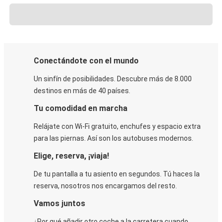
Conectándote con el mundo
Un sinfín de posibilidades. Descubre más de 8.000
destinos en más de 40 países.
Tu comodidad en marcha
Relájate con Wi-Fi gratuito, enchufes y espacio extra
para las piernas. Así son los autobuses modernos.
Elige, reserva, ¡viaja!
De tu pantalla a tu asiento en segundos. Tú haces la
reserva, nosotros nos encargamos del resto.
Vamos juntos
¿Por qué añadir otro coche a la carretera cuando