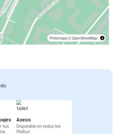
Protomaps
©
OpenStreetMap
odo:
pajes
Aseos
r tus
Disponible en todos los
rma
FlixBus