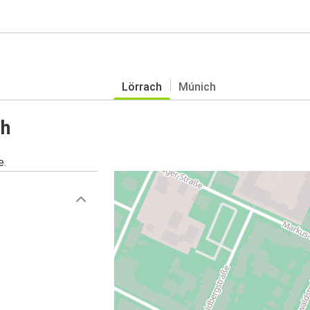
Lörrach
Múnich
ch
e.