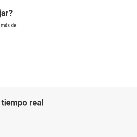
jar?
n más de
n tiempo real