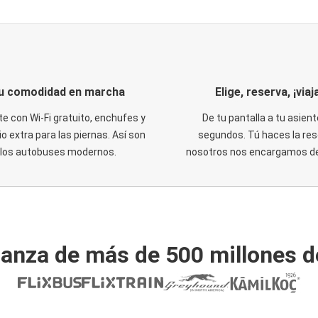
u comodidad en marcha
Elige, reserva, ¡viaja
te con Wi-Fi gratuito, enchufes y
De tu pantalla a tu asient
o extra para las piernas. Así son
segundos. Tú haces la res
los autobuses modernos.
nosotros nos encargamos del
ianza de más de 500 millones d