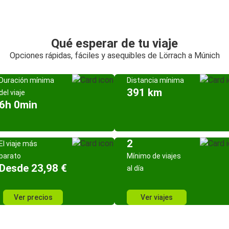
Qué esperar de tu viaje
Opciones rápidas, fáciles y asequibles de Lörrach a Múnich
Duración mínima
Distancia mínima
391 km
del viaje
6h 0min
2
El viaje más
barato
Mínimo de viajes
Desde 23,98 €
al día
Ver precios
Ver viajes