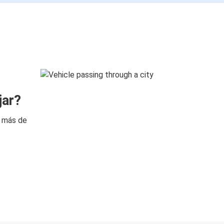
jar?
n más de