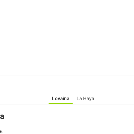
Lovaina
La Haya
na
e.