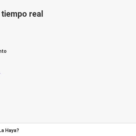
n tiempo real
nto
 La Haya?