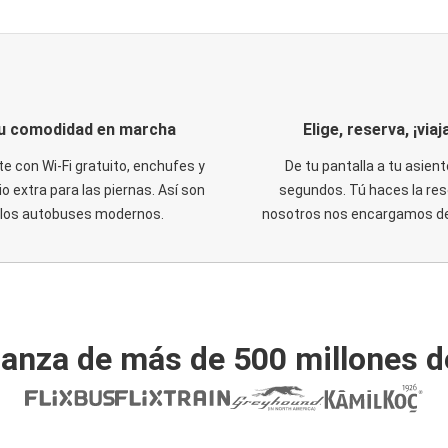
u comodidad en marcha
Elige, reserva, ¡viaja
te con Wi-Fi gratuito, enchufes y
De tu pantalla a tu asient
o extra para las piernas. Así son
segundos. Tú haces la res
los autobuses modernos.
nosotros nos encargamos del
ianza de más de 500 millones d