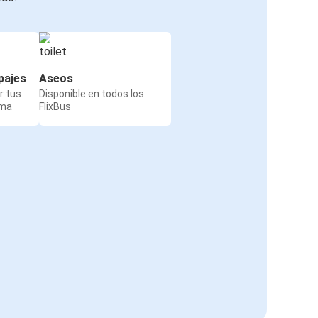
pajes
Aseos
r tus
Disponible en todos los
rma
FlixBus