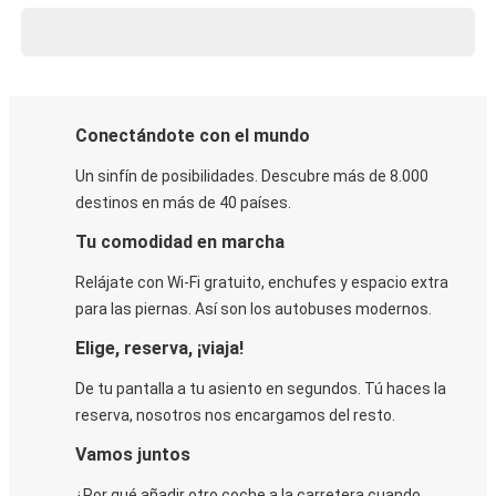
Conectándote con el mundo
Un sinfín de posibilidades. Descubre más de 8.000
destinos en más de 40 países.
Tu comodidad en marcha
Relájate con Wi-Fi gratuito, enchufes y espacio extra
para las piernas. Así son los autobuses modernos.
Elige, reserva, ¡viaja!
De tu pantalla a tu asiento en segundos. Tú haces la
reserva, nosotros nos encargamos del resto.
Vamos juntos
¿Por qué añadir otro coche a la carretera cuando