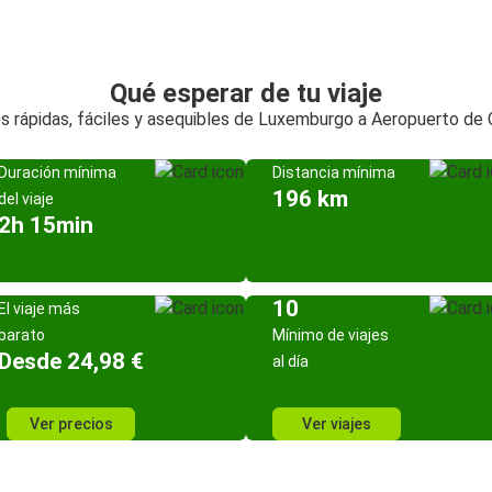
Qué esperar de tu viaje
s rápidas, fáciles y asequibles de Luxemburgo a Aeropuerto de C
Duración mínima
Distancia mínima
196 km
del viaje
2h 15min
10
El viaje más
barato
Mínimo de viajes
Desde 24,98 €
al día
Ver precios
Ver viajes