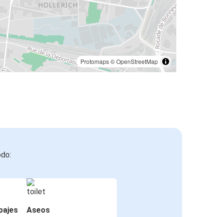
Protomaps
©
OpenStreetMap
odo:
pajes
Aseos