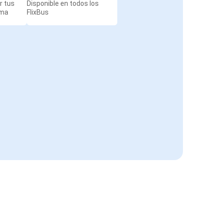
r tus
Disponible en todos los
rma
FlixBus