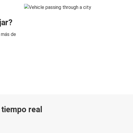
jar?
n más de
n tiempo real