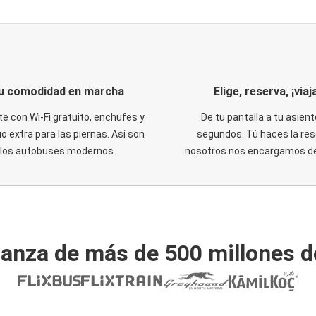
u comodidad en marcha
Elige, reserva, ¡viaja
te con Wi-Fi gratuito, enchufes y
De tu pantalla a tu asient
o extra para las piernas. Así son
segundos. Tú haces la res
los autobuses modernos.
nosotros nos encargamos del
ianza de más de 500 millones d