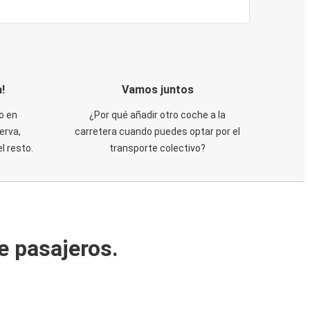
!
Vamos juntos
o en
¿Por qué añadir otro coche a la
erva,
carretera cuando puedes optar por el
 resto.
transporte colectivo?
e pasajeros.