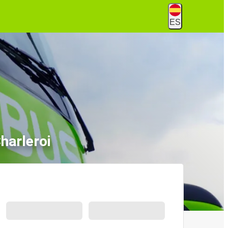
ES
harleroi