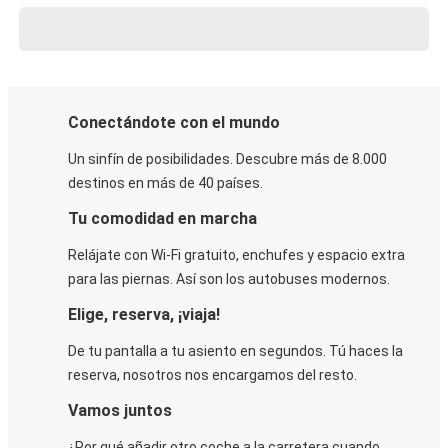
Conectándote con el mundo
Un sinfín de posibilidades. Descubre más de 8.000
destinos en más de 40 países.
Tu comodidad en marcha
Relájate con Wi-Fi gratuito, enchufes y espacio extra
para las piernas. Así son los autobuses modernos.
Elige, reserva, ¡viaja!
De tu pantalla a tu asiento en segundos. Tú haces la
reserva, nosotros nos encargamos del resto.
Vamos juntos
¿Por qué añadir otro coche a la carretera cuando