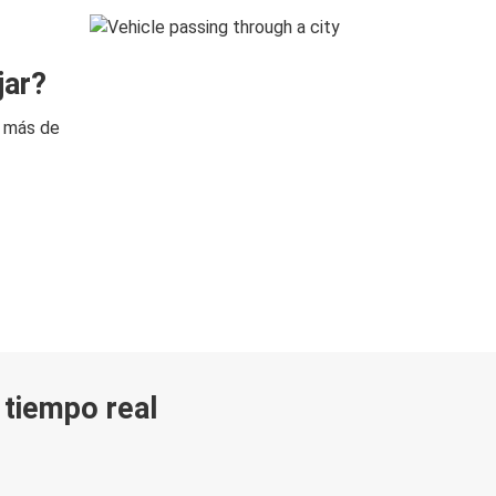
jar?
n más de
n tiempo real