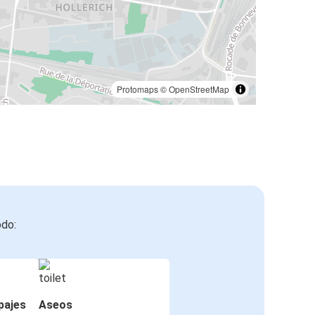
Protomaps
©
OpenStreetMap
odo:
pajes
Aseos