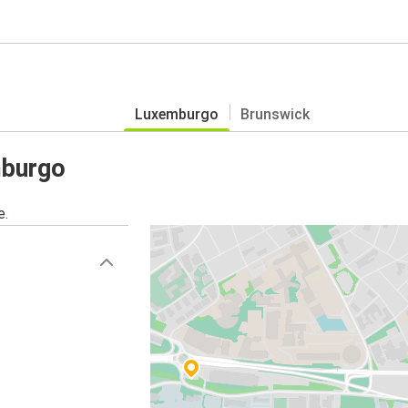
Luxemburgo
Brunswick
mburgo
e.