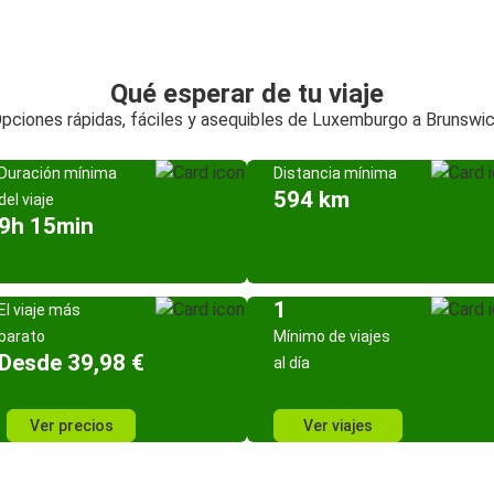
Qué esperar de tu viaje
pciones rápidas, fáciles y asequibles de Luxemburgo a Brunswi
Duración mínima
Distancia mínima
594 km
del viaje
9h 15min
1
El viaje más
barato
Mínimo de viajes
Desde 39,98 €
al día
Ver precios
Ver viajes