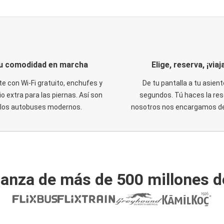
u comodidad en marcha
Elige, reserva, ¡viaja
te con Wi-Fi gratuito, enchufes y
De tu pantalla a tu asient
o extra para las piernas. Así son
segundos. Tú haces la res
los autobuses modernos.
nosotros nos encargamos del
ianza de más de 500 millones d