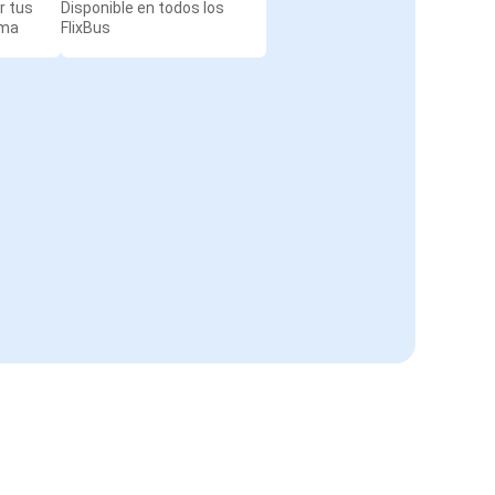
r tus
Disponible en todos los
rma
FlixBus