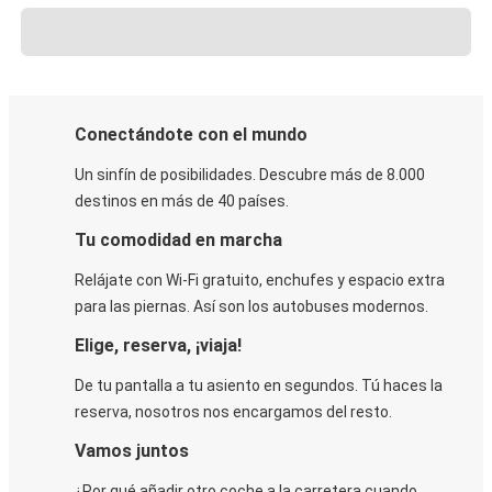
Conectándote con el mundo
Un sinfín de posibilidades. Descubre más de 8.000
destinos en más de 40 países.
Tu comodidad en marcha
Relájate con Wi-Fi gratuito, enchufes y espacio extra
para las piernas. Así son los autobuses modernos.
Elige, reserva, ¡viaja!
De tu pantalla a tu asiento en segundos. Tú haces la
reserva, nosotros nos encargamos del resto.
Vamos juntos
¿Por qué añadir otro coche a la carretera cuando