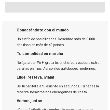
Conectándote con el mundo
Un sinfín de posibilidades. Descubre más de 8.000
destinos en más de 40 países.
Tu comodidad en marcha
Relájate con Wi-Fi gratuito, enchufes y espacio extra
para las piernas. Así son los autobuses modernos.
Elige, reserva, ¡viaja!
De tu pantalla a tu asiento en segundos. Tú haces la
reserva, nosotros nos encargamos del resto.
Vamos juntos
¿Por qué añadir otro coche a la carretera cuando