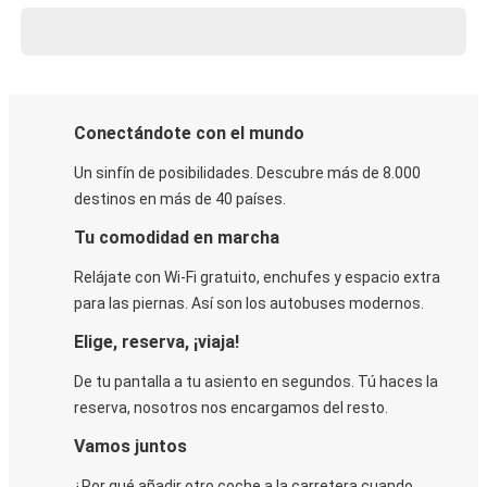
Conectándote con el mundo
Un sinfín de posibilidades. Descubre más de 8.000
destinos en más de 40 países.
Tu comodidad en marcha
Relájate con Wi-Fi gratuito, enchufes y espacio extra
para las piernas. Así son los autobuses modernos.
Elige, reserva, ¡viaja!
De tu pantalla a tu asiento en segundos. Tú haces la
reserva, nosotros nos encargamos del resto.
Vamos juntos
¿Por qué añadir otro coche a la carretera cuando